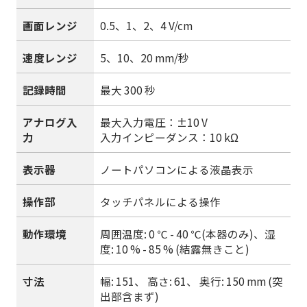
画面レンジ
0.5、1、2、4 V/cm
速度レンジ
5、10、20 mm/秒
記録時間
最大 300 秒
アナログ入
最大入力電圧：±10 V
力
入力インピーダンス：10 kΩ
表示器
ノートパソコンによる液晶表示
操作部
タッチパネルによる操作
動作環境
周囲温度: 0 ℃ - 40 ℃(本器のみ)、湿
度: 10 % - 85 % (結露無きこと)
寸法
幅: 151、 高さ: 61、 奥行: 150 mm (突
出部含まず)