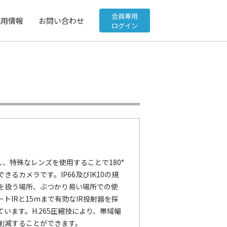
会員専用
採用情報
お問い合わせ
ログイン
し、特殊なレンズを使用することで180°
るカメラです。IP66及びIK10の規
を扱う場所、ぶつかり易い場所での使
トIRと15mまで有効なIR投射器を採
います。H.265圧縮技により、帯域幅
削減することができます。