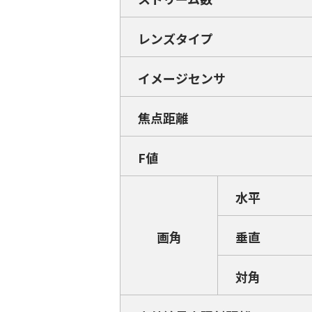
レンズタイプ
イメージセンサ
焦点距離
F値
水平
画角
垂直
対角