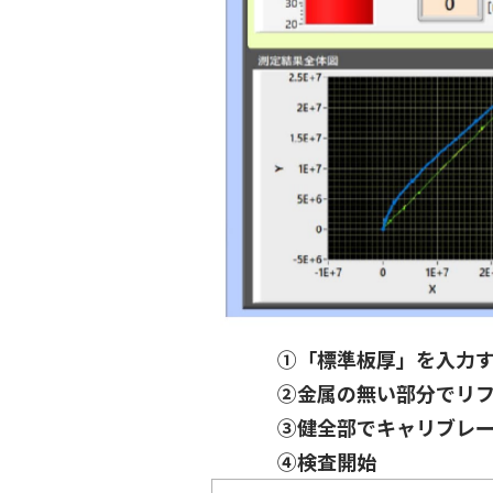
①「標準板厚」を入力
②金属の無い部分でリ
③健全部でキャリブレ
④検査開始