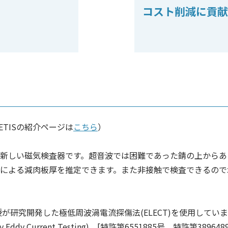
コスト削減に貢献
（NETISの紹介ページは
こちら
）
新しい磁気検査器です。超音波では困難であった錆の上からあ
による減肉板厚を推定できます。また非接触で検査できるので
が研究開発した極低周波渦電流探傷法(ELECT)を使用してい
ncy Eddy Current Testing) [特許第6551885号，特許第389648