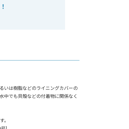
！
るいは樹脂などのライニングカバーの
水中でも貝殻などの付着物に関係なく
ます。
9号]