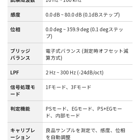
感度
0.0 dB ~ 80.0 dB (0.1dBステップ)
位相
0.0 deg ~ 359.9 deg (0.1 degステッ
プ)
ブリッジ
電子式バランス (測定時オフセット減
バランス
算方式)
LPF
2 Hz ~ 300 Hz (-24dB/oct)
信号処理モ
1Fモード、3Fモード
ード
判定機能
PSモード、EGモード、PS+EGモー
ド、内部モード
キャリブレ
良品サンプルを測定で、感度、位相
ーション
を自動調整